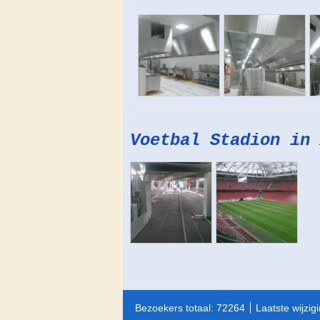
Voetbal Stadion in 
Bezoekers totaal: 72264
Laatste wijzig