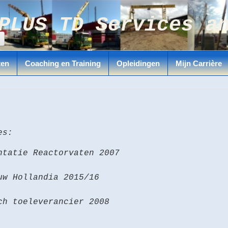
PLUS TD Services a
ten
Coaching en Training
Opleidingen
Mijn Carrière
es:
ntatie Reactorvaten 2007
uw Hollandia 2015/16
ch toeleverancier 2008